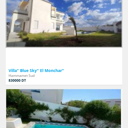
Villa" Blue Sky" El Monchar"
Hammamet Sud
830000 DT