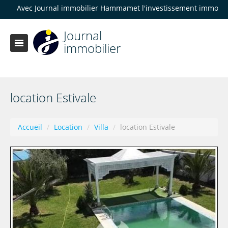
c Journal immobilier Hammamet l'investissement immobilier devien
Journal
immobilier
location Estivale
Accueil
/
Location
/
Villa
/
location Estivale